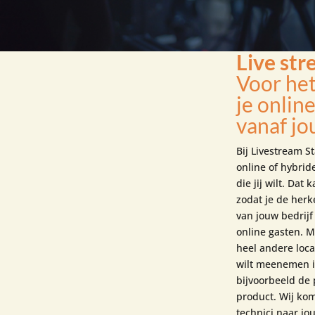
Live str
Voor he
je onli
vanaf jo
Bij Livestream S
online of hybrid
die jij wilt. Dat
zodat je de herk
van jouw bedrijf
online gasten. M
heel andere locat
wilt meenemen i
bijvoorbeeld de
product. Wij ko
technici naar jo