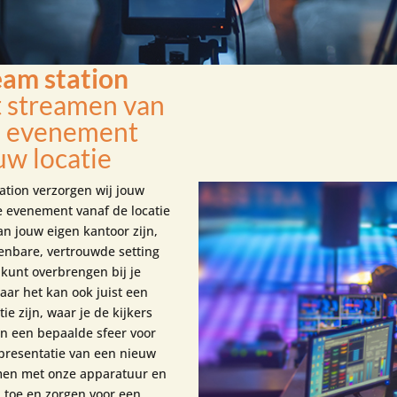
eam station
t streamen van
ne evenement
uw locatie
tation verzorgen wij jouw
e evenement vanaf de locatie
 kan jouw eigen kantoor zijn,
enbare, vertrouwde setting
 kunt overbrengen bij je
aar het kan ook juist een
ie zijn, waar je de kijkers
n een bepaalde sfeer voor
 presentatie van een nieuw
men met onze apparatuur en
u toe en zorgen voor een