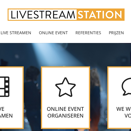
LIVE STREAMEN
ONLINE EVENT
REFERENTIES
PRIJZEN


VE
ONLINE EVENT
WE W
AMEN
ORGANISEREN
V