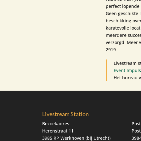
perfect lopende 
Geen geschikte 
beschikking over
karatevolle locat
meerdere succes
verzorgd Meer w
2919.
Livestream s
Event Impuls
Het bureau v
Livestream Station
Bezoekadres:
Post
Herenstraat 11
Post
3985 RP Werkhoven (bij Utrecht)
3984