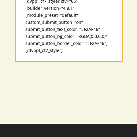
[dvppl_cf7_styler cf7=”65″
_builder_version=”4.8.1″
_module_preset=”default”
custom_submit_button=”on”
submit_button_text_color=”#F2AF46″
submit_button_bg_color=”RGBA(0,0,0,0)”
submit_button_border_color=”#F2AF46″]
[/dvppl_cf7_styler]