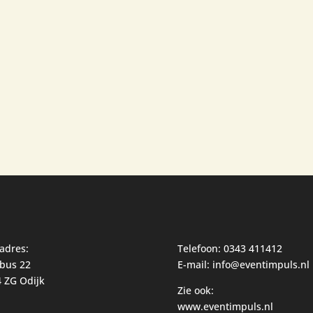
adres:
Telefoon: 0343 411412
bus 22
E-mail: info@eventimpuls.nl
 ZG Odijk
Zie ook:
www.eventimpuls.nl