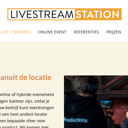
LIVE STREAMEN
ONLINE EVENT
REFERENTIES
PRIJZEN
anuit de locatie
 online of hybride evenement
eigen kantoor zijn, zodat je
uw bedrijf kunt overbrengen
st een heel andere locatie
 een bepaalde sfeer voor
uw product. Wij komen met