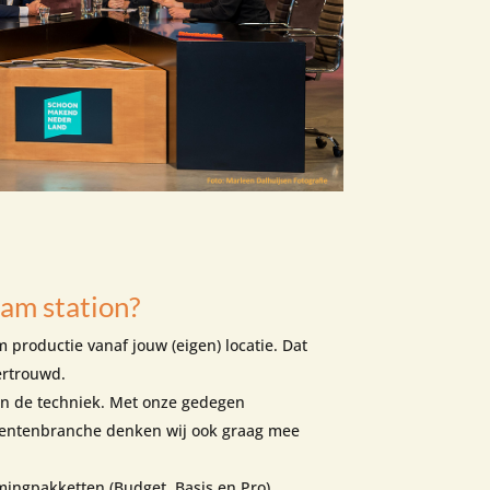
am station?
m productie vanaf jouw (eigen) locatie. Dat
ertrouwd.
een de techniek. Met onze gedegen
entenbranche denken wij ook graag mee
ingpakketten (Budget, Basis en Pro),